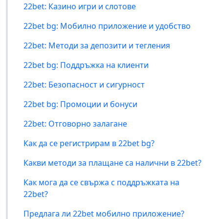
22bet: Казино игри и слотове
22bet bg: Мобилно приложение и удобство
22bet: Методи за депозити и тегления
22bet bg: Поддръжка на клиенти
22bet: Безопасност и сигурност
22bet bg: Промоции и бонуси
22bet: Отговорно залагане
Как да се регистрирам в 22bet bg?
Какви методи за плащане са налични в 22bet?
Как мога да се свържа с поддръжката на
22bet?
Предлага ли 22bet мобилно приложение?